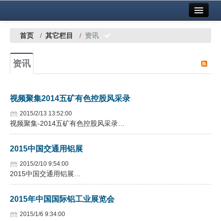
首页
中国有色金属报社主办
广告服务
首页
/
其它栏目
/
资讯
要闻
资讯
铜镍铅锌
铝
视频聚集2014五矿有色控股风采录
稀有稀土
2015/2/13 13:52:00
视频聚集-2014五矿有色控股风采录…
有色市场
2015中国交通用铝展
科技
2015/2/10 9:54:00
镁钛
2015中国交通用铝展…
地矿 建设
2015年中国国际铝工业展览会
党建工作
2015/1/6 9:34:00