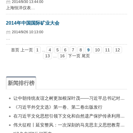
2014/9/30 13:44:00
上海恒洋仪表…
2014年中国国际矿业大会
2014/9/26 10:13:00
…
首页 上一页
1
...
4
5
6
7
8
9
10
11
12
13
...
16
下一页 尾页
新闻排行榜
一周
每月
让中朝传统友谊之树更加根深叶茂——习近平总书记对朝鲜进行国事访问纪实
《习近平外交文选》第一卷、第二卷出版发行
在习近平文化思想引领下文化和自然遗产保护传承利用工作开创新局面
伟大征程丨延安整风：一次深刻的马克思主义思想教育运动