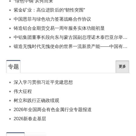
“绿色中铜”从何而来
紫金矿业：高位进阶后的“韧性突围”
中国恩菲与绿色动力签署战略合作协议
铸造铝合金期货交易一周年服务实体功能初显
中铝集团董事长段向东与蒙古国副总理诺木泰巴亚尔举行会谈
锻造无愧时代无愧使命的世界一流新质产能——中国有色金属工业的战略应对与破局之道（二）
专题
更多
深入学习贯彻习近平党建思想
伟大征程
树立和践行正确政绩观
2026年全国两会有色金属行业专题报道
2026新春走基层