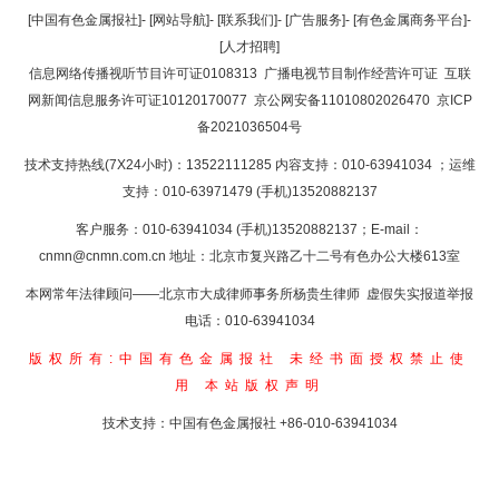
[中国有色金属报社]
-
[网站导航]
-
[联系我们]
-
[广告服务]
-
[有色金属商务平台]
-
[人才招聘]
信息网络传播视听节目许可证0108313
广播电视节目制作经营许可证
互联
网新闻信息服务许可证10120170077
京公网安备11010802026470
京ICP
备2021036504号
技术支持热线(7X24小时)：13522111285 内容支持：010-63941034
；运维
支持：010-63971479 (手机)13520882137
客户服务：010-63941034 (手机)13520882137；E-mail：
cnmn@cnmn.com.cn
地址：北京市复兴路乙十二号有色办公大楼613室
本网常年法律顾问——北京市大成律师事务所杨贵生律师 虚假失实报道举报
电话：010-63941034
版权所有:中国有色金属报社
未经书面授权禁止使
用
本站版权声明
技术支持：中国有色金属报社
+86-010-63941034