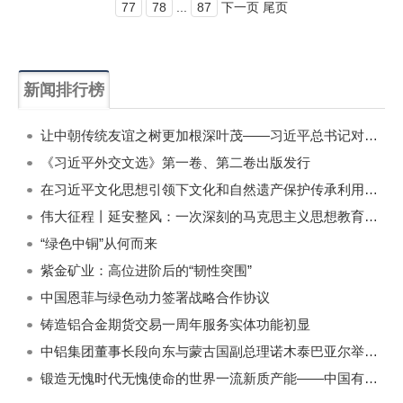
77
78
...
87
下一页 尾页
新闻排行榜
一周
每月
让中朝传统友谊之树更加根深叶茂——习近平总书记对朝鲜进行国事访问纪实
《习近平外交文选》第一卷、第二卷出版发行
在习近平文化思想引领下文化和自然遗产保护传承利用工作开创新局面
伟大征程丨延安整风：一次深刻的马克思主义思想教育运动
“绿色中铜”从何而来
紫金矿业：高位进阶后的“韧性突围”
中国恩菲与绿色动力签署战略合作协议
铸造铝合金期货交易一周年服务实体功能初显
中铝集团董事长段向东与蒙古国副总理诺木泰巴亚尔举行会谈
锻造无愧时代无愧使命的世界一流新质产能——中国有色金属工业的战略应对与破局之道（二）