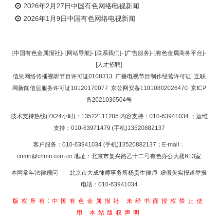
2026年2月27日中国有色网络电视新闻
2026年1月9日中国有色网络电视新闻
[中国有色金属报社]
-
[网站导航]
-
[联系我们]
-
[广告服务]
-
[有色金属商务平台]
-
[人才招聘]
信息网络传播视听节目许可证0108313
广播电视节目制作经营许可证
互联
网新闻信息服务许可证10120170077
京公网安备11010802026470
京ICP
备2021036504号
技术支持热线(7X24小时)：13522111285 内容支持：010-63941034
；运维
支持：010-63971479 (手机)13520882137
客户服务：010-63941034 (手机)13520882137；E-mail：
cnmn@cnmn.com.cn
地址：北京市复兴路乙十二号有色办公大楼613室
本网常年法律顾问——北京市大成律师事务所杨贵生律师 虚假失实报道举报
电话：010-63941034
版权所有:中国有色金属报社
未经书面授权禁止使
用
本站版权声明