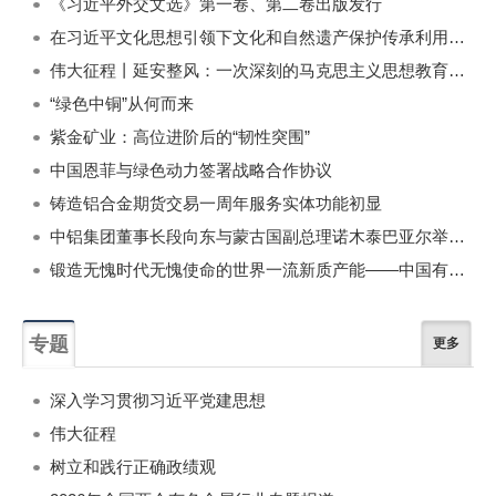
《习近平外交文选》第一卷、第二卷出版发行
在习近平文化思想引领下文化和自然遗产保护传承利用工作开创新局面
伟大征程丨延安整风：一次深刻的马克思主义思想教育运动
“绿色中铜”从何而来
紫金矿业：高位进阶后的“韧性突围”
中国恩菲与绿色动力签署战略合作协议
铸造铝合金期货交易一周年服务实体功能初显
中铝集团董事长段向东与蒙古国副总理诺木泰巴亚尔举行会谈
锻造无愧时代无愧使命的世界一流新质产能——中国有色金属工业的战略应对与破局之道（二）
专题
更多
深入学习贯彻习近平党建思想
伟大征程
树立和践行正确政绩观