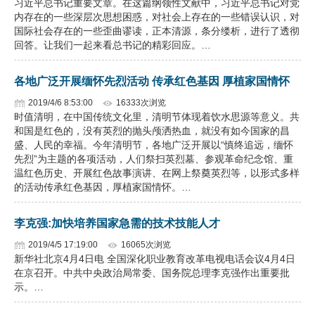
习近平总书记重要文章。在这篇纲领性文献中，习近平总书记对党
内存在的一些深层次思想困惑，对社会上存在的一些错误认识，对
企业文化
国际社会存在的一些歪曲谬读，正本清源，条分缕析，进行了透彻
回答。让我们一起来看总书记的精彩回应。…
《资源再生》杂志
行情报价
各地广泛开展缅怀先烈活动 传承红色基因 厚植家国情怀
2019/4/6 8:53:00
16333次浏览
数字报
时值清明，在中国传统文化里，清明节体现着饮水思源等意义。共
和国是红色的，没有英烈的抛头颅洒热血，就没有如今国家的昌
盛、人民的幸福。今年清明节，各地广泛开展以“慎终追远，缅怀
先烈”为主题的各项活动，人们祭扫英烈墓、参观革命纪念馆、重
温红色历史、开展红色故事演讲、在网上祭奠英烈等，以形式多样
的活动传承红色基因，厚植家国情怀。…
李克强:加快培养国家急需的技术技能人才
2019/4/5 17:19:00
16065次浏览
新华社北京4月4日电 全国深化职业教育改革电视电话会议4月4日
在京召开。中共中央政治局常委、国务院总理李克强作出重要批
示。…