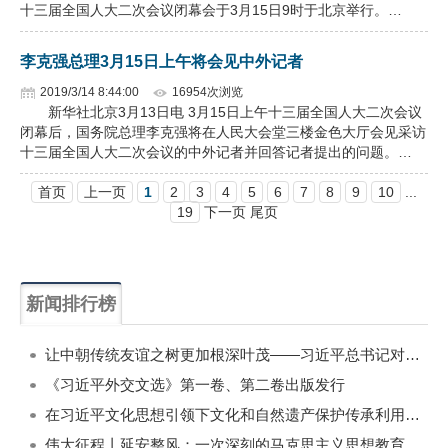
十三届全国人大二次会议闭幕会于3月15日9时于北京举行。…
李克强总理3月15日上午将会见中外记者
2019/3/14 8:44:00
16954次浏览
新华社北京3月13日电 3月15日上午十三届全国人大二次会议
闭幕后，国务院总理李克强将在人民大会堂三楼金色大厅会见采访
十三届全国人大二次会议的中外记者并回答记者提出的问题。…
首页
上一页
1
2
3
4
5
6
7
8
9
10
...
19
下一页 尾页
新闻排行榜
一周
每月
让中朝传统友谊之树更加根深叶茂——习近平总书记对朝鲜进行国事访问纪实
《习近平外交文选》第一卷、第二卷出版发行
在习近平文化思想引领下文化和自然遗产保护传承利用工作开创新局面
伟大征程丨延安整风：一次深刻的马克思主义思想教育运动