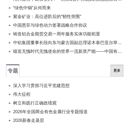
“绿色中铜”从何而来
紫金矿业：高位进阶后的“韧性突围”
中国恩菲与绿色动力签署战略合作协议
铸造铝合金期货交易一周年服务实体功能初显
中铝集团董事长段向东与蒙古国副总理诺木泰巴亚尔举行会谈
锻造无愧时代无愧使命的世界一流新质产能——中国有色金属工业的战略应对与破局之道（二）
专题
更多
深入学习贯彻习近平党建思想
伟大征程
树立和践行正确政绩观
2026年全国两会有色金属行业专题报道
2026新春走基层