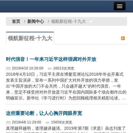
首页
中国有色金属报社主办
广告服务
首页
/
新闻中心
/
领航新征程-十九大
要闻
领航新征程-十九大
铜镍铅锌
铝
时代强音！一年来习近平这样强调对外开放
稀有稀土
2019/4/10 10:26:00
16013次浏览
2018年4月10日，习近平主席在博鳌亚洲论坛2018年年会开幕式
有色市场
发表主旨演讲，宣布一系列中国扩大对外开放的强力举措，发
出“中国开放的大门不会关闭，只会越开越大”的时代强音。一年
科技
来，坚定不移坚持对外开放是习近平在国内国际多个场合都作出的
明确宣示。新华社《学习进行时》为您回顾梳理相关精彩论述。…
镁钛
这些重要论断，让人心胸开阔眼界宽
地矿 建设
2019/4/8 11:29:00
15659次浏览
真理越辩越明，道理越讲越清。2019年第7期《求是》杂志刊发了
党建工作