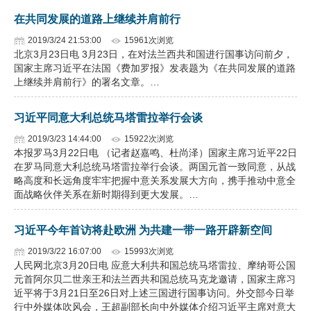
在共同发展的道路上继续并肩前行
2019/3/24 21:53:00
15961次浏览
北京3月23日电 3月23日，在对法兰西共和国进行国事访问前夕，
国家主席习近平在法国《费加罗报》发表题为《在共同发展的道路
上继续并肩前行》的署名文章。…
习近平同意大利总统马塔雷拉举行会谈
2019/3/23 14:44:00
15922次浏览
本报罗马3月22日电 （记者赵嘉鸣、杜尚泽）国家主席习近平22日
在罗马同意大利总统马塔雷拉举行会谈。两国元首一致同意，从战
略高度和长远角度牢牢把握中意关系发展大方向，携手推动中意全
面战略伙伴关系在新时期得到更大发展。…
习近平今年首访将赴欧洲 为共建一带一路开辟新空间
2019/3/22 16:07:00
15993次浏览
人民网北京3月20日电 应意大利共和国总统马塔雷拉、摩纳哥公国
元首阿尔贝二世亲王和法兰西共和国总统马克龙邀请，国家主席习
近平将于3月21日至26日对上述三国进行国事访问。外交部今日举
行中外媒体吹风会，王超副部长向中外媒体介绍习近平主席对意大