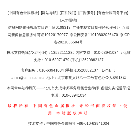
[中国有色金属报社]
-
[网站导航]
-
[联系我们]
-
[广告服务]
-
[有色金属商务平台]
-
[人才招聘]
信息网络传播视听节目许可证0108313
广播电视节目制作经营许可证
互联
网新闻信息服务许可证10120170077
京公网安备11010802026470
京ICP
备2021036504号
技术支持热线(7X24小时)：13522111285 内容支持：010-63941034
；运维
支持：010-63971479 (手机)13520882137
客户服务：010-63941034 (手机)13520882137；E-mail：
cnmn@cnmn.com.cn
地址：北京市复兴路乙十二号有色办公大楼613室
本网常年法律顾问——北京市大成律师事务所杨贵生律师 虚假失实报道举报
电话：010-63941034
版权所有:中国有色金属报社
未经书面授权禁止使
用
本站版权声明
技术支持：中国有色金属报社
+86-010-63941034