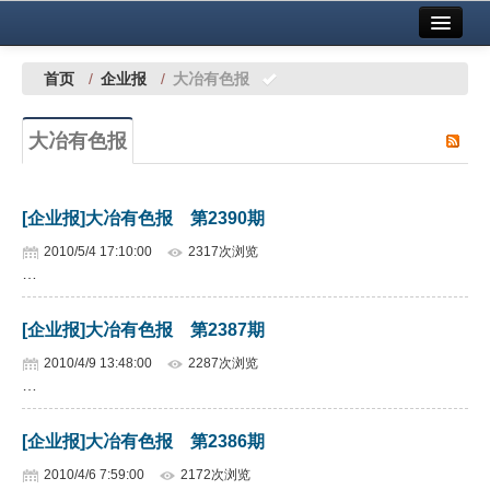
首页
中国有色金属报社主办
广告服务
首页
/
企业报
/
大冶有色报
要闻
大冶有色报
铜镍铅锌
铝
[企业报]大冶有色报 第2390期
稀有稀土
2010/5/4 17:10:00
2317次浏览
…
有色市场
[企业报]大冶有色报 第2387期
科技
2010/4/9 13:48:00
2287次浏览
镁钛
…
地矿 建设
[企业报]大冶有色报 第2386期
党建工作
2010/4/6 7:59:00
2172次浏览