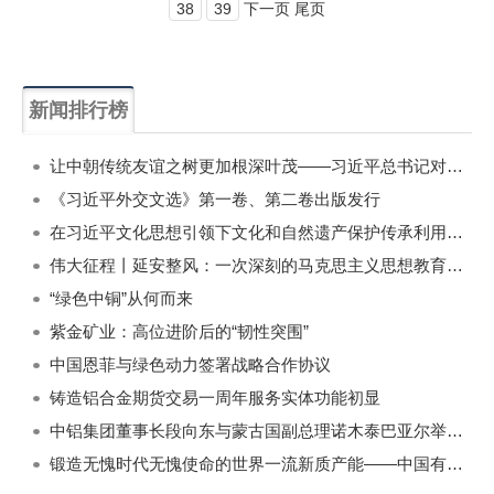
38
39
下一页 尾页
新闻排行榜
一周
每月
让中朝传统友谊之树更加根深叶茂——习近平总书记对朝鲜进行国事访问纪实
《习近平外交文选》第一卷、第二卷出版发行
在习近平文化思想引领下文化和自然遗产保护传承利用工作开创新局面
伟大征程丨延安整风：一次深刻的马克思主义思想教育运动
“绿色中铜”从何而来
紫金矿业：高位进阶后的“韧性突围”
中国恩菲与绿色动力签署战略合作协议
铸造铝合金期货交易一周年服务实体功能初显
中铝集团董事长段向东与蒙古国副总理诺木泰巴亚尔举行会谈
锻造无愧时代无愧使命的世界一流新质产能——中国有色金属工业的战略应对与破局之道（二）