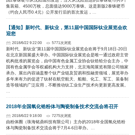
国2泰铢硬币从沈阳成功发运，当天从沈阳启运的2泰铢硬币共9个
集装箱、4500万枚，总面值达9000万泰铢。这是新版2泰铢硬币
（约合人民币0.4元）公开发行后的首次发运，…
【通知】新时代、新钛业，第11届中国国际钛业展览会欢
迎您
2018/6/22 9:22:00
5771次浏览
新时代、新钛业”第11届中国国际钛业展览会欢将于9月18日-20日
在北京新国展盛大举办。中国国际钛业展览会是唯一通过政府主管
机构批准的展览会，由中国有色金属工业协会钛锆铪分会主办，中
国有色金属学会等权威机构大力支持，北京海闻展览有限公司独家
承办。展出内容涵盖整个钛产业链及贸易和投融资领域，展览举办
多年来有力的促进了钛材在航空航天、船舶、化工、军工、装备制
造等领域的广泛应用，不断推动钛工业生产技术向更新更高发展。
…
2018年全国氧化锆粉体与陶瓷制备技术交流会将召开
2018/6/22 9:18:00
7275次浏览
由粉体圈（珠海铭鼎科技有限公司）主办的2018年全国氧化锆粉
体与陶瓷制备技术交流会将于7月4-6日举办。…