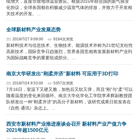
续增大，直接导致地球温室效应。根据2015年联合国的新气候变
化协议，全球各国都在积极减少温室气体的排放，并致力于开发相
企业文化
关技术的开发。…
《资源再生》杂志
全球新材料产业发展态势
行情报价
2018/7/27 9:09:00
9164次浏览
新材料技术与信息技术、生物技术、能源技术并称为21世纪支柱性
数字报
高新技术，国际竞争日趋激烈，世界各国竞相将发展新材料产业列
为国际战略竞争的重要组成部分。…
南京大学研发出“刚柔并济”新材料 可应用于3D打印
2018/7/24 9:53:00
5357次浏览
7月16日，室温下又硬又脆，加热后又软又弹，而且“刚”与“柔”可以
随着温度的变化来回循环。南京大学化学化工学院李承辉副教授团
队研发出一种“刚柔并济”的高分子新材料，该研究成果日前发表在
《自然·通讯》杂志上。…
西安市新材料产业推进座谈会召开 新材料产业产值力争
2021年超1500亿元