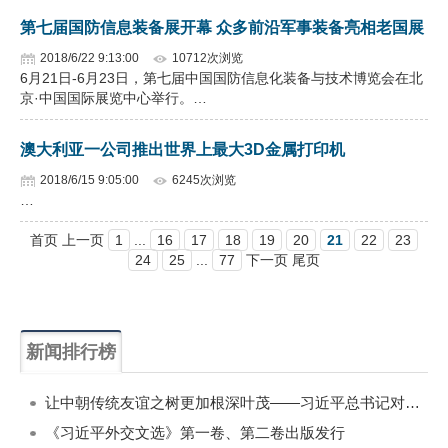
第七届国防信息装备展开幕 众多前沿军事装备亮相老国展
2018/6/22 9:13:00
10712次浏览
6月21日-6月23日，第七届中国国防信息化装备与技术博览会在北
京·中国国际展览中心举行。…
澳大利亚一公司推出世界上最大3D金属打印机
2018/6/15 9:05:00
6245次浏览
…
首页 上一页
1
...
16
17
18
19
20
21
22
23
24
25
...
77
下一页 尾页
新闻排行榜
一周
每月
让中朝传统友谊之树更加根深叶茂——习近平总书记对朝鲜进行国事访问纪实
《习近平外交文选》第一卷、第二卷出版发行