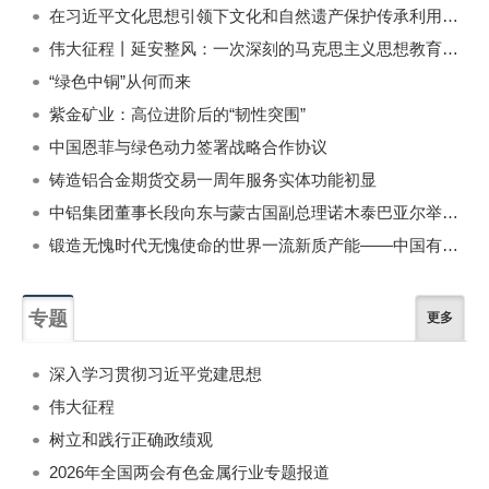
在习近平文化思想引领下文化和自然遗产保护传承利用工作开创新局面
伟大征程丨延安整风：一次深刻的马克思主义思想教育运动
“绿色中铜”从何而来
紫金矿业：高位进阶后的“韧性突围”
中国恩菲与绿色动力签署战略合作协议
铸造铝合金期货交易一周年服务实体功能初显
中铝集团董事长段向东与蒙古国副总理诺木泰巴亚尔举行会谈
锻造无愧时代无愧使命的世界一流新质产能——中国有色金属工业的战略应对与破局之道（二）
专题
更多
深入学习贯彻习近平党建思想
伟大征程
树立和践行正确政绩观
2026年全国两会有色金属行业专题报道