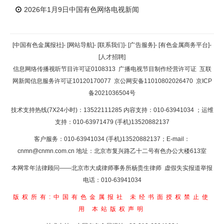
2026年1月9日中国有色网络电视新闻
[中国有色金属报社]
-
[网站导航]
-
[联系我们]
-
[广告服务]
-
[有色金属商务平台]
-
[人才招聘]
信息网络传播视听节目许可证0108313
广播电视节目制作经营许可证
互联
网新闻信息服务许可证10120170077
京公网安备11010802026470
京ICP
备2021036504号
技术支持热线(7X24小时)：13522111285 内容支持：010-63941034
；运维
支持：010-63971479 (手机)13520882137
客户服务：010-63941034 (手机)13520882137；E-mail：
cnmn@cnmn.com.cn
地址：北京市复兴路乙十二号有色办公大楼613室
本网常年法律顾问——北京市大成律师事务所杨贵生律师 虚假失实报道举报
电话：010-63941034
版权所有:中国有色金属报社
未经书面授权禁止使
用
本站版权声明