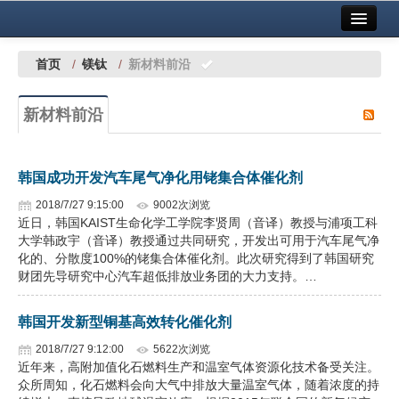
首页
中国有色金属报社主办
广告服务
首页
/
镁钛
/
新材料前沿
要闻
新材料前沿
铜镍铅锌
铝
韩国成功开发汽车尾气净化用铑集合体催化剂
稀有稀土
2018/7/27 9:15:00
9002次浏览
近日，韩国KAIST生命化学工学院李贤周（音译）教授与浦项工科
有色市场
大学韩政宇（音译）教授通过共同研究，开发出可用于汽车尾气净
化的、分散度100%的铑集合体催化剂。此次研究得到了韩国研究
科技
财团先导研究中心汽车超低排放业务团的大力支持。…
镁钛
韩国开发新型铜基高效转化催化剂
地矿 建设
2018/7/27 9:12:00
5622次浏览
近年来，高附加值化石燃料生产和温室气体资源化技术备受关注。
众所周知，化石燃料会向大气中排放大量温室气体，随着浓度的持
党建工作