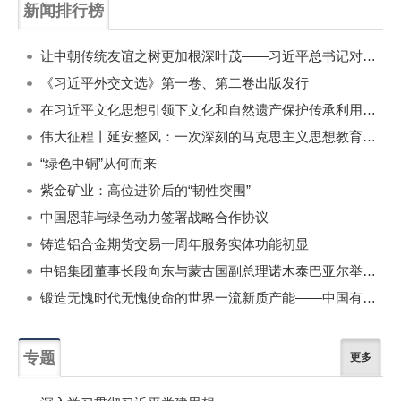
新闻排行榜
一周
每月
让中朝传统友谊之树更加根深叶茂——习近平总书记对朝鲜进行国事访问纪实
《习近平外交文选》第一卷、第二卷出版发行
在习近平文化思想引领下文化和自然遗产保护传承利用工作开创新局面
伟大征程丨延安整风：一次深刻的马克思主义思想教育运动
“绿色中铜”从何而来
紫金矿业：高位进阶后的“韧性突围”
中国恩菲与绿色动力签署战略合作协议
铸造铝合金期货交易一周年服务实体功能初显
中铝集团董事长段向东与蒙古国副总理诺木泰巴亚尔举行会谈
锻造无愧时代无愧使命的世界一流新质产能——中国有色金属工业的战略应对与破局之道（二）
专题
更多