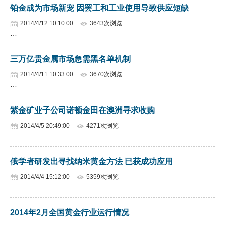
铂金成为市场新宠 因罢工和工业使用导致供应短缺
企业文化
2014/4/12 10:10:00
3643次浏览
…
《资源再生》杂志
行情报价
三万亿贵金属市场急需黑名单机制
2014/4/11 10:33:00
3670次浏览
数字报
…
紫金矿业子公司诺顿金田在澳洲寻求收购
2014/4/5 20:49:00
4271次浏览
…
俄学者研发出寻找纳米黄金方法 已获成功应用
2014/4/4 15:12:00
5359次浏览
…
2014年2月全国黄金行业运行情况