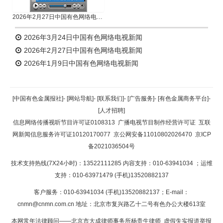
2026年2月27日中国有色网络电视新闻
2026年3月24日中国有色网络电视新闻
2026年2月27日中国有色网络电视新闻
2026年1月9日中国有色网络电视新闻
[中国有色金属报社]
-
[网站导航]
-
[联系我们]
-
[广告服务]
-
[有色金属商务平台]
-
[人才招聘]
信息网络传播视听节目许可证0108313
广播电视节目制作经营许可证
互联
网新闻信息服务许可证10120170077
京公网安备11010802026470
京ICP
备2021036504号
技术支持热线(7X24小时)：13522111285 内容支持：010-63941034
；运维
支持：010-63971479 (手机)13520882137
客户服务：010-63941034 (手机)13520882137；E-mail：
cnmn@cnmn.com.cn
地址：北京市复兴路乙十二号有色办公大楼613室
本网常年法律顾问——北京市大成律师事务所杨贵生律师 虚假失实报道举报