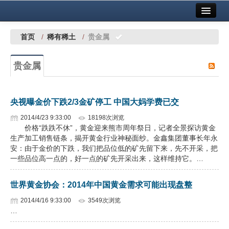
首页
中国有色金属报社主办
广告服务
首页
/
稀有稀土
/
贵金属
要闻
贵金属
铜镍铅锌
铝
央视曝金价下跌2/3金矿停工 中国大妈学费已交
稀有稀土
2014/4/23 9:33:00
18198次浏览
价格“跌跌不休”，黄金迎来熊市周年祭日，记者全景探访黄金
有色市场
生产加工销售链条，揭开黄金行业神秘面纱。金鑫集团董事长年永
安：由于金价的下跌，我们把品位低的矿先留下来，先不开采，把
科技
一些品位高一点的，好一点的矿先开采出来，这样维持它。…
镁钛
世界黄金协会：2014年中国黄金需求可能出现盘整
地矿 建设
2014/4/16 9:33:00
3549次浏览
…
党建工作