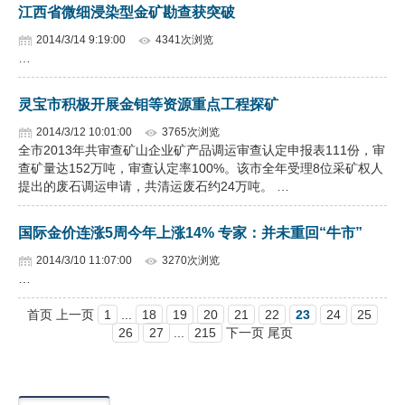
江西省微细浸染型金矿勘查获突破
2014/3/14 9:19:00
4341次浏览
…
灵宝市积极开展金钼等资源重点工程探矿
2014/3/12 10:01:00
3765次浏览
全市2013年共审查矿山企业矿产品调运审查认定申报表111份，审
查矿量达152万吨，审查认定率100%。该市全年受理8位采矿权人
提出的废石调运申请，共清运废石约24万吨。 …
国际金价连涨5周今年上涨14% 专家：并未重回“牛市”
2014/3/10 11:07:00
3270次浏览
…
首页 上一页
1
...
18
19
20
21
22
23
24
25
26
27
...
215
下一页 尾页