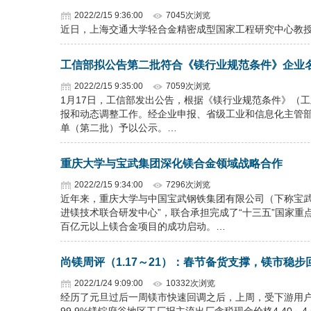
2022/2/15 9:36:00
7045次浏览
近日，上海交通大学轻合金精密成型国家工程研究中心教
工信部拟公告第二批符合《镁行业规范条件》企业
2022/2/15 9:35:00
7059次浏览
1月17日，工信部发出公告，根据《镁行业规范条件》（工
报和动态调整工作。经企业申报、省级工业和信息化主管
单（第二批）予以公示。…
重庆大学与宝武集团深化镁合金领域战略合作
2022/2/15 9:34:00
7296次浏览
近年来，重庆大学与中国宝武钢铁集团有限公司（下称宝武
进镁技术联合研发中心”，联合承担完成了“十三五”国家重
百亿元以上镁合金项目的成功启动。…
尚镁周评（1.17～21）：春节备货支撑，镁市稳步
2022/1/24 9:09:00
10332次浏览
经历了元旦过后一周镁市快速回调之后，上周，受下游用户