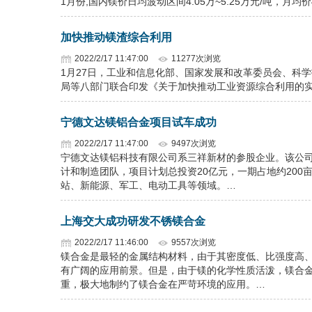
1月份,国内镁价日均波动区间4.05万~5.25万元/吨，月均价4
加快推动镁渣综合利用
2022/2/17 11:47:00
11277次浏览
1月27日，工业和信息化部、国家发展和改革委员会、科
局等八部门联合印发《关于加快推动工业资源综合利用的
宁德文达镁铝合金项目试车成功
2022/2/17 11:47:00
9497次浏览
宁德文达镁铝科技有限公司系三祥新材的参股企业。该公
计和制造团队，项目计划总投资20亿元，一期占地约200
站、新能源、军工、电动工具等领域。…
上海交大成功研发不锈镁合金
2022/2/17 11:46:00
9557次浏览
镁合金是最轻的金属结构材料，由于其密度低、比强度高
有广阔的应用前景。但是，由于镁的化学性质活泼，镁合
重，极大地制约了镁合金在严苛环境的应用。…