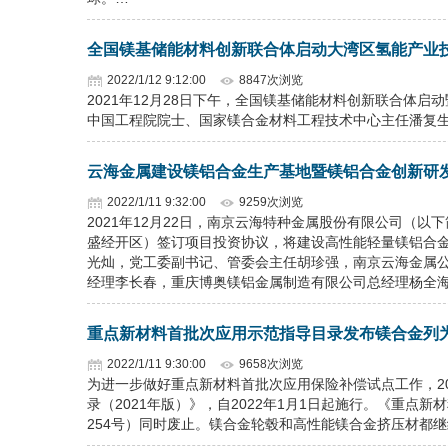
全国镁基储能材料创新联合体启动大湾区氢能产业
2022/1/12 9:12:00
8847次浏览
2021年12月28日下午，全国镁基储能材料创新联合体
中国工程院院士、国家镁合金材料工程技术中心主任潘复
云海金属建设镁铝合金生产基地暨镁铝合金创新研
2022/1/11 9:32:00
9259次浏览
2021年12月22日，南京云海特种金属股份有限公司（
盛经开区）签订项目投资协议，将建设高性能轻量镁铝合
光灿，党工委副书记、管委会主任胡珍强，南京云海金属
经理李长春，重庆博奥镁铝金属制造有限公司总经理杨全
重点新材料首批次应用示范指导目录发布镁合金列
2022/1/11 9:30:00
9658次浏览
为进一步做好重点新材料首批次应用保险补偿试点工作，20
录（2021年版）》，自2022年1月1日起施行。《重点新
254号）同时废止。镁合金轮毂和高性能镁合金挤压材都