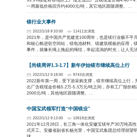
99.9%镁锭府谷地区工厂报主流出厂含税现金价格4.40～4
一周最低价格回升约4000元/吨，其它地区跟随调整。…
镁行业大事件
2022/1/18 9:33:00
11411次浏览
2021年，是中国共产党建党100周年，也是镁行业极不
和核心舱进驻空间站，镁电池材料、镁建筑模板的应用，镁
事件，就像长绳上挽起的绳结，串起流淌的时光，让人无
【尚镁周评1.3-1.7】新年伊始镁市继续高位上行
2022/1/12 9:18:00
9743次浏览
2022新年第一周，受下游采购支撑，镁市继续高位上行，升
出厂含税现金价格5.2万-5.3万元/吨之间，亦有工厂报价稍
2000元/吨，其他地区跟随调整。…
中国宝武领军打造“中国镁业”
2022/1/12 9:13:00
10819次浏览
2021年12月28日，长三角一体化安徽宝镁年产30万
式开工。安徽省副省长杨光荣，中国宝武集团总经理胡望
球。…