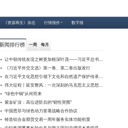
《资源再生》杂志
行情报价
数字报
新闻排行榜
一周
每月
让中朝传统友谊之树更加根深叶茂——习近平总书记对朝鲜进行国事访问纪实
《习近平外交文选》第一卷、第二卷出版发行
在习近平文化思想引领下文化和自然遗产保护传承利用工作开创新局面
伟大征程丨延安整风：一次深刻的马克思主义思想教育运动
“绿色中铜”从何而来
紫金矿业：高位进阶后的“韧性突围”
中国恩菲与绿色动力签署战略合作协议
铸造铝合金期货交易一周年服务实体功能初显
中铝集团董事长段向东与蒙古国副总理诺木泰巴亚尔举行会谈