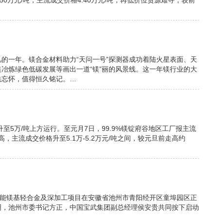
.50万元/吨，主流成交价格4.40万元/吨，再低价位货源难寻，较前
平凡的一年。镁合金材料助力“天问一号”探测器成功着陆火星表面、天
冶炼绿色低碳发展等画出一道“镁”丽的风景线。这一年镁行业的大
法忘怀，值得恒久铭记。…
至5万/吨上方运行。至元月7日，99.9%镁锭府谷地区工厂报主流
高，主流成交价格升至5.1万-5.2万元/吨之间，较元旦前走高约
吨高性能镁基轻合金及深加工项目在安徽省池州市青阳经开区童埠园区正
明，池州市委书记方正，中国宝武集团副总经理侯安贵共同按下启动