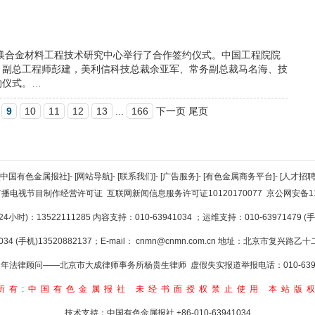
家镁合金材料工程技术研究中心举行了合作签约仪式。中国工程院院
、副总工程师彭建，美利信科技总裁余亚军、常务副总裁马名海、技
约仪式。…
9
10
11
12
13
...
166
下一页 尾页
[中国有色金属报社]
-
[网站导航]
-
[联系我们]
-
[广告服务]
-
[有色金属商务平台]
-
[人才招聘
广播电视节目制作经营许可证
互联网新闻信息服务许可证10120170077
京公网安备110
小时)：13522111285 内容支持：010-63941034
；运维支持：010-63971479 (手机
34 (手机)13520882137；E-mail：
cnmn@cnmn.com.cn
地址：北京市复兴路乙十二
年法律顾问——北京市大成律师事务所杨贵生律师 虚假失实报道举报电话：010-6394
所有:中国有色金属报社
未经书面授权禁止使用
本站版
技术支持：中国有色金属报社
+86-010-63941034