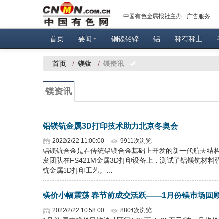
中国有色金属报社主办
广告服务
首页
要闻
铜镍铅锌
铝
稀有稀土
首页
/
镁钛
/
镁资讯
镁资讯
铝镁钪金属3D打印技术助力北京冬奥会
2022/2/22 11:00:00
9911次浏览
铝镁钪合金是在传统铝镁合金基础上开发的新一代航天结构
发团队在FS421M金属3D打印设备上，测试了铝镁钪材
钪金属3D打印工艺。…
镁价小幅震荡 春节前成交活跃——1月份镁市场回
2022/2/22 10:58:00
8804次浏览