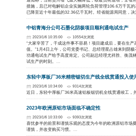
通知称，当前贵州省气温大幅降低，取暖负荷激增，全省用
措施，且已对电解铝企业实施两轮负荷管理106.6万千
已降至近十年最低的32.36亿千瓦时。经省能源局同意，
中铝青海分公司石墨化阴极项目顺利通电试生产
2023/1/6 10:35:00
10554次浏览
“大家辛苦了，干成这件事不容易！项目建成后，要在生产
值。”1月4日上午，公司党委书记、总经理星占雄来到阴
功通电试生产给予高度肯定。公司副总经理尤祥胜、衡茂
试生产的时刻。…
东轻中厚板厂36米精密锯切生产线全线贯通投入使
2023/1/6 10:34:00
9314次浏览
近日，东轻中厚板厂36米高速铝板锯切机全线贯通竣工，并
2023年欧洲原铝市场面临不确定性
2023/1/6 10:33:00
9393次浏览
喜忧参半的前景和谨慎乐观的态度为今年的欧洲原铝市场
谨慎，并改变购买习惯。…