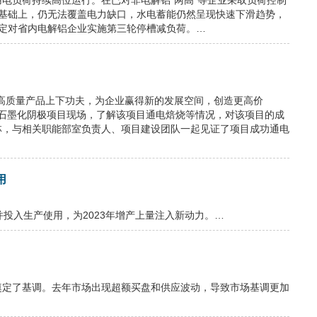
电负荷持续高位运行。在已对非电解铝“两高”等企业采取负荷控制
瓦的基础上，仍无法覆盖电力缺口，水电蓄能仍然呈现快速下滑趋势，
决定对省内电解铝企业实施第三轮停槽减负荷。…
高质量产品上下功夫，为企业赢得新的发展空间，创造更高价
极石墨化阴极项目现场，了解该项目通电焙烧等情况，对该项目的成
林，与相关职能部室负责人、项目建设团队一起见证了项目成功通电
用
投入生产使用，为2023年增产上量注入新动力。…
奠定了基调。去年市场出现超额买盘和供应波动，导致市场基调更加