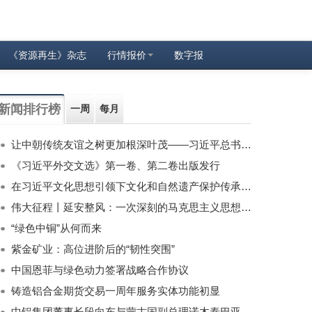
《资源再生》杂志
行情报价
数字报
新闻排行榜
一周
每月
让中朝传统友谊之树更加根深叶茂——习近平总书记对朝鲜进行国事访问纪实
《习近平外交文选》第一卷、第二卷出版发行
在习近平文化思想引领下文化和自然遗产保护传承利用工作开创新局面
伟大征程丨延安整风：一次深刻的马克思主义思想教育运动
“绿色中铜”从何而来
紫金矿业：高位进阶后的“韧性突围”
中国恩菲与绿色动力签署战略合作协议
铸造铝合金期货交易一周年服务实体功能初显
中铝集团董事长段向东与蒙古国副总理诺木泰巴亚尔举行会谈