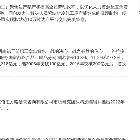
加工）聚焦达产稳产和提高全员劳动效率，以优化人力资源配置为着
并举、同向发力，解决人员紧缺对冷轧工序产能造成的瓶颈制约，闯
司实现和站稳10万吨达产平台交出完美答卷。…
，西南铝干部职工拿出背水一战的决心、战之必胜的信心，一路抗疫
国家战略产品、民品分别同比增长10.3%、11.2%和10.2%，
亿元，继2006年突破100亿元、2016年突破200亿元后，首次
佰汇方略信息咨询有限公司市场研究团队精选编辑并推出2022年
考。…