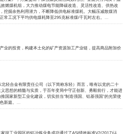
低效燃煤机组，大力推动煤电节能降碳改造、灵活性改造、供热改
改，挖掘余热利用潜力，不断降低供电标准煤耗。大幅压减散煤消
机组正常工况下平均供电煤耗降至295克标准煤/千瓦时左右。…
属产业的投资，构建本土化的矿产资源加工产业链，提高商品附加价
东北轻合金有限责任公司（以下简称东轻）而言，唯有以党的二十
主义思想的精髓与实质，于百年变局中守正创新、勇毅前行，才能进
推国家新型工业化建设，切实担当“制造强国、铝基强国”的光荣使
银色新篇。…
工业园区的铝冶炼业务成功通过了ASI绩效标准V2(2017)认