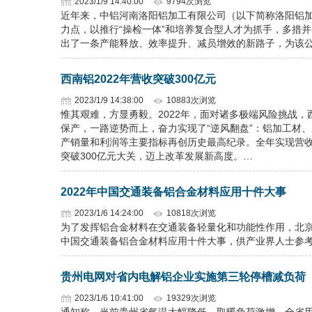
2023/1/9 14:40:00
9794次浏览
近年来，中铝河南洛阳铝加工有限公司（以下简称洛阳铝
力点，以推行“操检一体”和培养复合型人才为抓手，多措
出了一条产能释放、效率提升、减员增效的新路子，为该公
西南铝2022年营收突破300亿元
2023/1/9 14:38:00
10883次浏览
惟其艰难，方显勇毅。2022年，面对诸多极端风险挑战
保产，一路逆势而上，奋力实现了“逆风翻盘”：铝加工材、服务
产销量和利润等主要指标再创历史最高纪录。全年实现营收318
突破300亿元大关，迈上改革发展新高度。…
2022年中国交通装备铝合金材料应用十件大事
2023/1/6 14:24:00
10818次浏览
为了发挥铝合金材料在交通装备轻量化和功能性作用，北京
中国交通装备铝合金材料应用十件大事，供产业界人士参
贵州电网对省内电解铝企业实施第三轮停槽减负荷
2023/1/6 10:41:00
19329次浏览