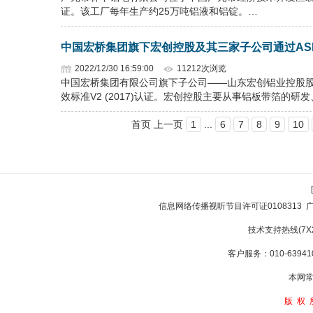
证。该工厂每年生产约25万吨铝液和铝锭。…
中国宏桥集团旗下宏创控股及其三家子公司通过AS
2022/12/30 16:59:00
11212次浏览
中国宏桥集团有限公司旗下子公司——山东宏创铝业控股股
效标准V2 (2017)认证。宏创控股主要从事铝板带箔的研
首页 上一页
1
...
6
7
8
9
10
信息网络传播视听节目许可证0108313
技术支持热线(7X24
客户服务：010-639410
本网常
版权