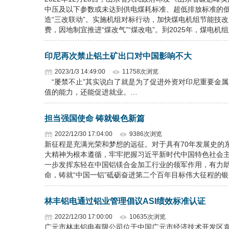
中压及以下参数或未达到供电煤耗标准、超低排放标准的
造“三改联动”。实施机组对标行动，加快煤电机组节能技
费，因地制宜推进“煤改气”“煤改电”。到2025年，煤电
印尼再次禁止铝土矿出口对中国影响不大
2023/1/3 14:49:00
11758次浏览
“屡禁不止”其实说白了就是为了促进外资对印尼重要金
值的能力，还能促进就业。…
担当强国使命 铸就银色新篇
2022/12/30 17:04:00
9386次浏览
新征程是充满光荣和梦想的远征。对于具有70年发展史的
大精神为根本遵循，牢牢把握习近平新时代中国特色社会
一步发挥东轻在中国铝镁合金加工行业的领军作用，有力助
命，铸就“中国一铝”砥砺奋进第二个百年目标伟大征程的
林丰铝电通过铝业管理倡议ASI绩效标准认证
2022/12/30 17:00:00
10635次浏览
广元市林丰铝电有限公司位于中国广元市经济技术开发区袁家坝