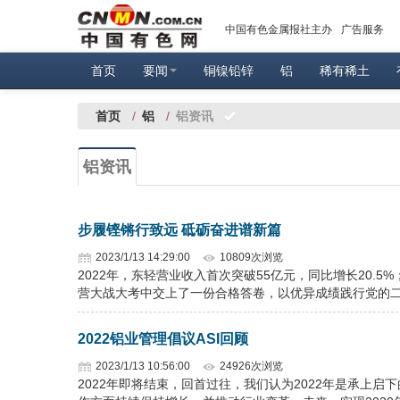
中国有色金属报社主办
广告服务
首页
要闻
铜镍铅锌
铝
稀有稀土
首页
/
铝
/
铝资讯
铝资讯
步履铿锵行致远 砥砺奋进谱新篇
2023/1/13 14:29:00
10809次浏览
2022年，东轻营业收入首次突破55亿元，同比增长20.5
营大战大考中交上了一份合格答卷，以优异成绩践行党的
2022铝业管理倡议ASI回顾
2023/1/13 10:56:00
24926次浏览
2022年即将结束，回首过往，我们认为2022年是承上启