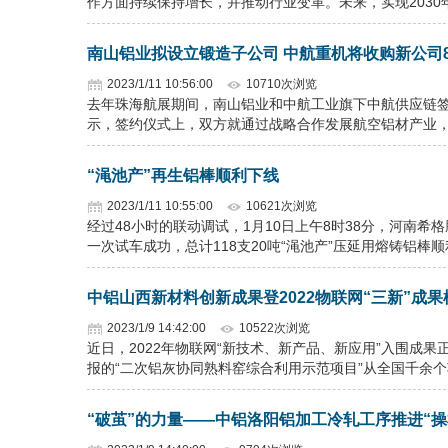
作方面持续保持增长，并推动行业变革。未来，实现203
南山铝业拟设立锻造子公司 中航重机将收购新公司8
2023/1/11 10:56:00
10710次浏览
去年珠海航展期间，南山铝业和中航工业旗下中航供应链
示，签约仪式上，双方就通过战略合作发展航空铝材产业
“渑池产”再生铝棒顺利下线
2023/1/11 10:55:00
10621次浏览
经过48小时的联动调试，1月10日上午8时38分，河南希
一次试车成功，总计118支20吨“渑池产”压延用熔铸铝棒
中铝山西新材料创新成果登2022物联网“三新”成果
2023/1/9 14:42:00
10522次浏览
近日，2022年物联网“新技术、新产品、新应用”入围成
报的“二次铝灰协同熟料窑综合利用示范项目”从全国千余
“破茧”的力量——中铝洛阳铝加工冷轧工序推进“操