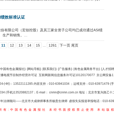
I绩效标准认证
份有限公司（宏创控股）及其三家全资子公司均已成功通过ASI绩
发、生产和销售。…
11
12
13
14
15
...
1261
下一页 尾页
[中国有色金属报社]
-
[网站导航]
-
[联系我们]
-
[广告服务]
-
[有色金属商务平台]
-
[人才招聘
广播电视节目制作经营许可证
互联网新闻信息服务许可证10120170077
京公网安备110
小时)：13522111285 内容支持：010-63941034
；运维支持：010-63971479 (手机
34 (手机)13520882137；E-mail：
cnmn@cnmn.com.cn
地址：北京市复兴路乙十二
年法律顾问——北京市大成律师事务所杨贵生律师 虚假失实报道举报电话：010-6394
所有:中国有色金属报社
未经书面授权禁止使用
本站版