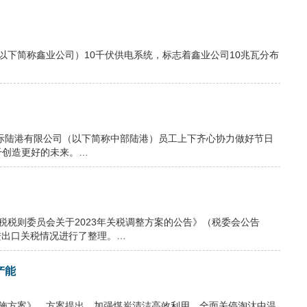
（以下简称鑫业公司）10千伏供电系统，标志着鑫业公司10兆瓦分布
国际陆港有限公司（以下简称中部陆港）员工上下齐心协力做好节日
干创造更好的未来。…
关税税则委员会关于2023年关税调整方案的公告》（税委会公告
品的进出口关税情况进行了整理。…
产能
峰实施方案》，方案提出，加强煤炭清洁高效利用。全面关停淘汰中温