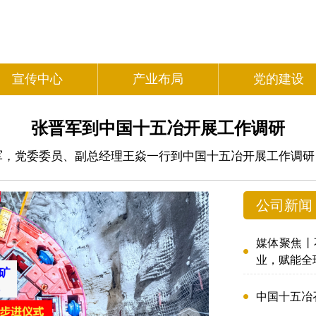
宣传中心
产业布局
党的建设
张晋军到中国十五冶开展工作调研
，党委委员、副总经理王焱一行到中国十五冶开展工作调研
公司新闻
媒体聚焦丨不
业，赋能全球
中国十五冶