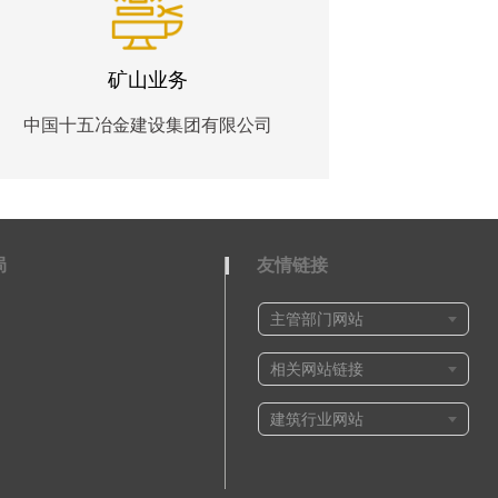
矿山业务
中国十五冶金建设集团有限公司
局
友情链接