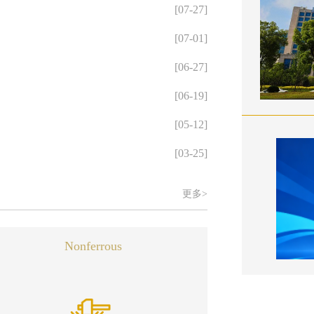
[07-27]
[07-01]
[06-27]
[06-19]
[05-12]
[03-25]
更多>
Nonferrous