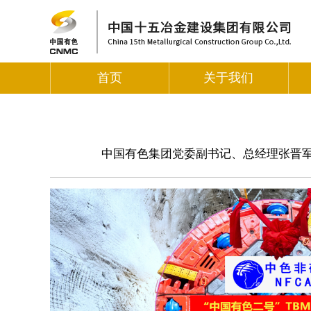
首页
关于我们
中国有色集团党委副书记、总经理张晋军