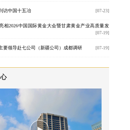
到访中国十五冶
[07-23]
亮相2026中国国际黄金大会暨甘肃黄金产业高质量发
[07-19]
2026年年中工作会系列会议
主要领导赴七公司（新疆公司）成都调研
[07-19]
中心