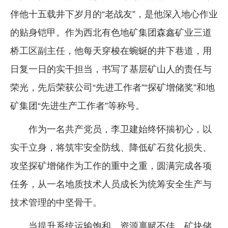
伴他十五载井下岁月的“老战友”，是他深入地心作业
企业文化
的贴身铠甲。作为西北有色地矿集团森鑫矿业三道
《资源再生》杂志
桥工区副主任，他每天穿梭在蜿蜒的井下巷道，用
行情报价
日复一日的实干担当，书写了基层矿山人的责任与
数字报
荣光，先后荣获公司“先进工作者”“探矿增储奖”和地
矿集团“先进生产工作者”等称号。
作为一名共产党员，李卫建始终怀揣初心，以
实干立身，将筑牢安全防线、降低矿石贫化损失、
攻坚探矿增储作为工作的重中之重，圆满完成各项
任务，从一名地质技术人员成长为统筹安全生产与
技术管理的中坚骨干。
当提升系统运输饱和、资源禀赋不佳、矿块储