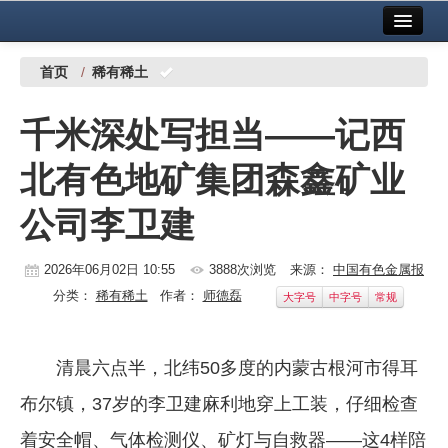
首页
中国有色金属报社主办
广告服务
首页
/
稀有稀土
要闻
千米深处写担当——记西
铜镍铅锌
北有色地矿集团森鑫矿业
铝
公司李卫建
稀有稀土
有色市场
2026年06月02日 10:55
3888次浏览
来源：
中国有色金属报
分类：
稀有稀土
作者：
师德磊
大字号
中字号
常规
科技
镁钛
清晨六点半，北纬50多度的内蒙古根河市得耳
地矿 建设
布尔镇，37岁的李卫建麻利地穿上工装，仔细检查
党建工作
着安全帽、气体检测仪、矿灯与自救器——这4样陪