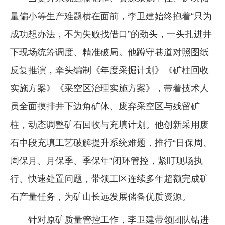
量偏小等生产难题横在面前，李卫建始终抱着“只为
成功想办法，不为失败找借口”的劲头，一头扎进井
下现场统筹调度、精准破局。他蹲守巷道对照图纸
反复推演，牵头编制《年度采掘计划》《矿柱回收
实施方案》《采空区治理实施方案》，带着技术人
员全面摸排井下边角矿体、废弃采空区与残留矿
柱，动态调整矿石回收与充填计划。他创新采用废
石中段充填工艺破解提升系统难题，推行“日保周、
周保月、月保季、季保年”闭环管控，紧盯现场执
行、快速处置问题，带领工区连续多年超额完成矿
石产量任务，为矿山长远发展储备优质资源。
针对原矿质量管控工作，李卫建带领团队钻进