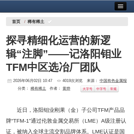
首页
中国有色金属报社主办
广告服务
首页
/
稀有稀土
要闻
探寻精细化运营的新逻
铜镍铅锌
辑“注脚”——记洛阳钼业
铝
TFM中区选冶厂团队
稀有稀土
有色市场
2026年06月02日 10:47
4019次浏览
来源：
中国有色金属报
分类：
稀有稀土
作者：
黄烨
大字号
中字号
常规
科技
镁钛
近日，洛阳钼业刚果（金）子公司TFM产品品
地矿 建设
牌“TFM-1”通过伦敦金属交易所（LME）A级注册认
党建工作
证，被纳入全球主流交割品牌体系。LME认证是国