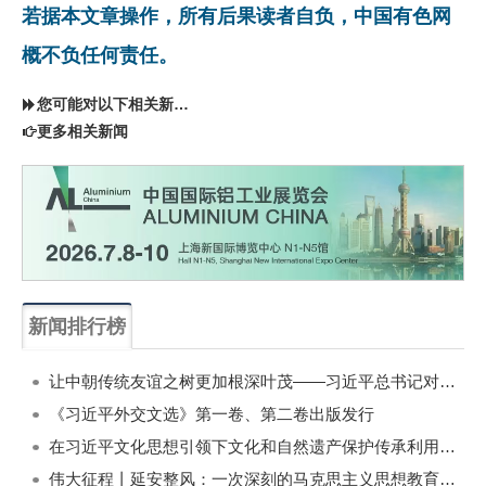
若据本文章操作，所有后果读者自负，中国有色网
概不负任何责任。
您可能对以下相关新闻同样感兴趣
更多相关新闻
新闻排行榜
一周
每月
让中朝传统友谊之树更加根深叶茂——习近平总书记对朝鲜进行国事访问纪实
《习近平外交文选》第一卷、第二卷出版发行
在习近平文化思想引领下文化和自然遗产保护传承利用工作开创新局面
伟大征程丨延安整风：一次深刻的马克思主义思想教育运动