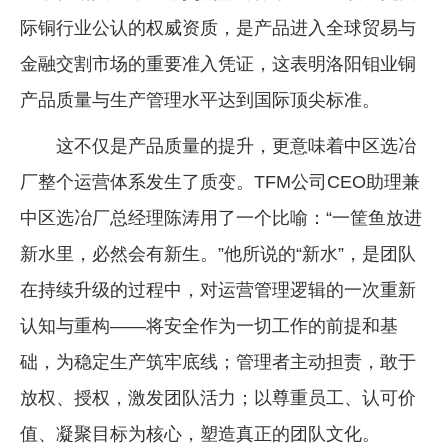
际铜行业公认的权威资质，是产品进入全球贸易与
企业文化
金融交割市场的重要准入凭证，这表明洛阳钼业铜
《资源再生》杂志
产品质量与生产管理水平达到国际顶尖标准。
行情报价
这不仅是产品质量的提升，更意味着中区选冶
数字报
厂整个运营体系发生了质变。TFM公司CEO助理兼
中区选冶厂总经理陈涛用了一个比喻：“一筐鱼放进
新水里，必然会有新生。”他所说的“新水”，是团队
在持续升级的过程中，对运营管理逻辑的一次重新
认知与重构——将安全作为一切工作的前提和基
础，为稳定生产筑牢底线；管理者主动担责，敢于
放权、授权，激发团队活力；以尊重员工、认可价
值、凝聚目标为核心，塑造真正的团队文化。