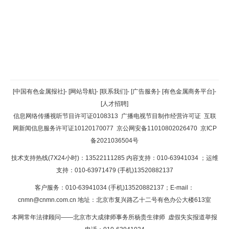
返回顶部
[中国有色金属报社]
-
[网站导航]
-
[联系我们]
-
[广告服务]
-
[有色金属商务平台]
-
[人才招聘]
返回首页
信息网络传播视听节目许可证0108313
广播电视节目制作经营许可证
互联
网新闻信息服务许可证10120170077
京公网安备11010802026470
京ICP
备2021036504号
技术支持热线(7X24小时)：13522111285 内容支持：010-63941034
；运维
支持：010-63971479 (手机)13520882137
客户服务：010-63941034 (手机)13520882137；E-mail：
cnmn@cnmn.com.cn
地址：北京市复兴路乙十二号有色办公大楼613室
本网常年法律顾问——北京市大成律师事务所杨贵生律师 虚假失实报道举报