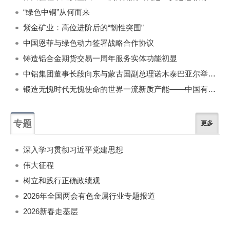
“绿色中铜”从何而来
紫金矿业：高位进阶后的“韧性突围”
中国恩菲与绿色动力签署战略合作协议
铸造铝合金期货交易一周年服务实体功能初显
中铝集团董事长段向东与蒙古国副总理诺木泰巴亚尔举行会谈
锻造无愧时代无愧使命的世界一流新质产能——中国有色金属工业的战略应对与破局之道（二）
专题
更多
深入学习贯彻习近平党建思想
伟大征程
树立和践行正确政绩观
2026年全国两会有色金属行业专题报道
2026新春走基层