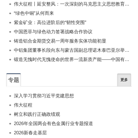
伟大征程丨延安整风：一次深刻的马克思主义思想教育运动
“绿色中铜”从何而来
紫金矿业：高位进阶后的“韧性突围”
中国恩菲与绿色动力签署战略合作协议
铸造铝合金期货交易一周年服务实体功能初显
中铝集团董事长段向东与蒙古国副总理诺木泰巴亚尔举行会谈
锻造无愧时代无愧使命的世界一流新质产能——中国有色金属工业的战略应对与破局之道（二）
专题
更多
深入学习贯彻习近平党建思想
伟大征程
树立和践行正确政绩观
2026年全国两会有色金属行业专题报道
2026新春走基层