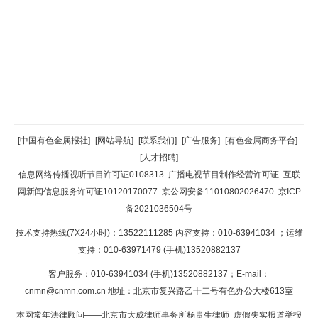
返回顶部
[中国有色金属报社]
-
[网站导航]
-
[联系我们]
-
[广告服务]
-
[有色金属商务平台]
-
[人才招聘]
返回首页
信息网络传播视听节目许可证0108313
广播电视节目制作经营许可证
互联
网新闻信息服务许可证10120170077
京公网安备11010802026470
京ICP
备2021036504号
技术支持热线(7X24小时)：13522111285 内容支持：010-63941034
；运维
支持：010-63971479 (手机)13520882137
客户服务：010-63941034 (手机)13520882137；E-mail：
cnmn@cnmn.com.cn
地址：北京市复兴路乙十二号有色办公大楼613室
本网常年法律顾问——北京市大成律师事务所杨贵生律师 虚假失实报道举报