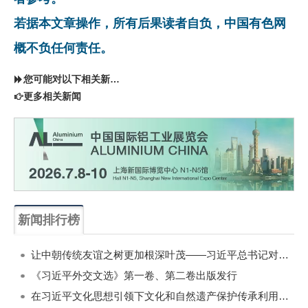
若据本文章操作，所有后果读者自负，中国有色网
概不负任何责任。
您可能对以下相关新闻同样感兴趣
更多相关新闻
新闻排行榜
一周
每月
让中朝传统友谊之树更加根深叶茂——习近平总书记对朝鲜进行国事访问纪实
《习近平外交文选》第一卷、第二卷出版发行
在习近平文化思想引领下文化和自然遗产保护传承利用工作开创新局面