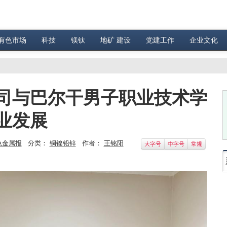
有色市场
科技
镁钛
地矿 建设
党建工作
企业文化
司与巴尔干男子职业技术学
业发展
色金属报
分类：
铜镍铅锌
作者：
王铭阳
大字号
中字号
常规