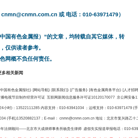
cnmn.com.cn 或 电话：010-63971479）
非中国有色金属报）”的文章，均转载自其它媒体，转
，仅供读者参考。
色网概不负任何责任。
更多相关新闻
[中国有色金属报社]
-
[网站导航]
-
[联系我们]
-
[广告服务]
-
[有色金属商务平台]
-
[人才招聘
广播电视节目制作经营许可证
互联网新闻信息服务许可证10120170077
京公网安备110
小时)：13522111285 内容支持：010-63941034
；运维支持：010-63971479 (手机
34 (手机)13520882137；E-mail：
cnmn@cnmn.com.cn
地址：北京市复兴路乙十二
年法律顾问——北京市大成律师事务所杨贵生律师 虚假失实报道举报电话：010-6394