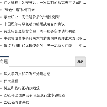
伟大征程丨延安整风：一次深刻的马克思主义思想教育运动
“绿色中铜”从何而来
紫金矿业：高位进阶后的“韧性突围”
中国恩菲与绿色动力签署战略合作协议
铸造铝合金期货交易一周年服务实体功能初显
中铝集团董事长段向东与蒙古国副总理诺木泰巴亚尔举行会谈
锻造无愧时代无愧使命的世界一流新质产能——中国有色金属工业的战略应对与破局之道（二）
专题
更多
深入学习贯彻习近平党建思想
伟大征程
树立和践行正确政绩观
2026年全国两会有色金属行业专题报道
2026新春走基层