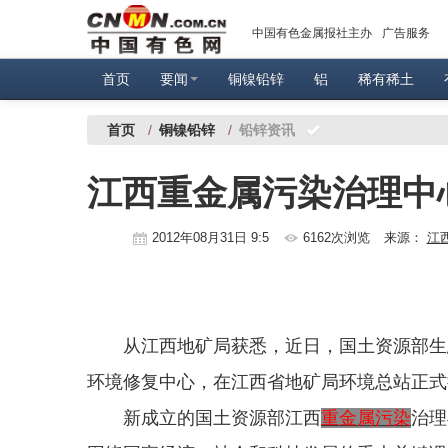
中国有色金属报社主办
广告服务
首页
要闻
铜镍铅锌
铝
稀有稀土
首页
/
铜镍铅锌
/
铅锌资讯
江西重金属污染治理中
2012年08月31日 9:5
6162次浏览
来源：
江
从江西地矿局获悉，近日，国土资源部生态
环境修复中心，在江西省地矿局环境总站正式
新成立的国土资源部江西
重金属污染
治理