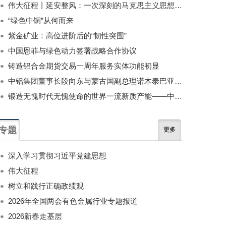
伟大征程丨延安整风：一次深刻的马克思主义思想教育运动
“绿色中铜”从何而来
紫金矿业：高位进阶后的“韧性突围”
中国恩菲与绿色动力签署战略合作协议
铸造铝合金期货交易一周年服务实体功能初显
中铝集团董事长段向东与蒙古国副总理诺木泰巴亚尔举行会谈
锻造无愧时代无愧使命的世界一流新质产能——中国有色金属工业的战略应对与破局之道（二）
专题
更多
深入学习贯彻习近平党建思想
伟大征程
树立和践行正确政绩观
2026年全国两会有色金属行业专题报道
2026新春走基层